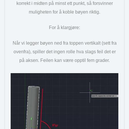
korrekt i midten på minst ett punkt, så forsvinner
muligheten for å koble bøyen riktig.
For å klargjøre:
Når vi legger bøyen ned fra toppen vertikalt (sett fra
ovenfra), spiller det ingen rolle hva slags feil det er
på aksen. Feilen kan være opptil fem grader.