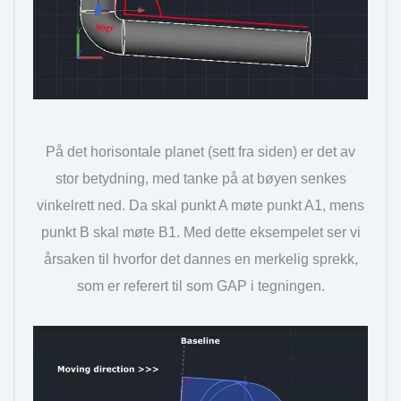
På det horisontale planet (sett fra siden) er det av
stor betydning, med tanke på at bøyen senkes
vinkelrett ned. Da skal punkt A møte punkt A1, mens
punkt B skal møte B1. Med dette eksempelet ser vi
årsaken til hvorfor det dannes en merkelig sprekk,
som er referert til som GAP i tegningen.