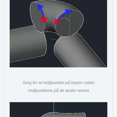
Sørg for at midtpunktet på bøyen møter
midtpunktene på de andre rørene