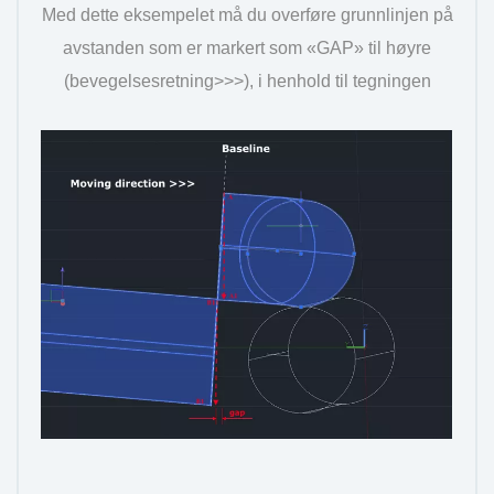
Med dette eksempelet må du overføre grunnlinjen på
avstanden som er markert som «GAP» til høyre
(bevegelsesretning>>>), i henhold til tegningen