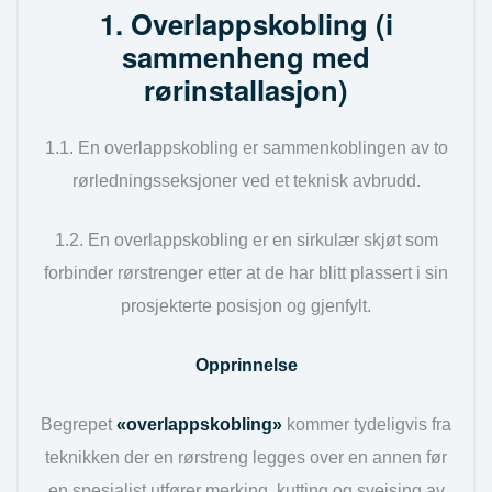
1. Overlappskobling (i
sammenheng med
rørinstallasjon)
1.1. En overlappskobling er sammenkoblingen av to
rørledningsseksjoner ved et teknisk avbrudd.
1.2. En overlappskobling er en sirkulær skjøt som
forbinder rørstrenger etter at de har blitt plassert i sin
prosjekterte posisjon og gjenfylt.
Opprinnelse
Begrepet
«overlappskobling»
kommer tydeligvis fra
teknikken der en rørstreng legges over en annen før
en spesialist utfører merking, kutting og sveising av