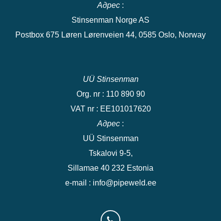
Адрес
:
Stinsenman Norge AS
Postbox 675 Løren Lørenveien 44, 0585 Oslo, Norway
UÜ Stinsenman
Org. nr : 110 890 90
VAT nr : EE101017620
Адрес
:
UÜ Stinsenman
Tskalovi 9-5,
Sillamae 40 232 Estonia
e-mail : info@pipeweld.ee